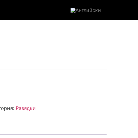
гория:
Разядки