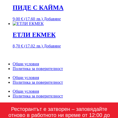
ПИДЕ С КАЙМА
9,00
€
(17.60 лв.)
Добавяне
ЕТЛИ ЕКМЕК
8,70
€
(17.02 лв.)
Добавяне
Общи условия
Политика за поверителност
Общи условия
Политика за поверителност
Общи условия
Политика за поверителност
Общи условия
Ресторантът е затворен – заповядайте
Политика за поверителност
отново в работното ни време от 12:00 до